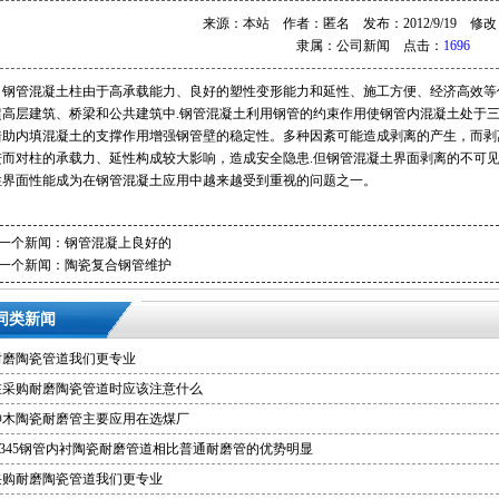
来源：本站 作者：匿名 发布：2012/9/19 修改：20
隶属：
公司新闻
点击：
1696
钢管混凝土柱由于高承载能力、良好的塑性变形能力和延性、施工方便、经济高效等
超高层建筑、桥梁和公共建筑中.钢管混凝土利用钢管的约束作用使钢管内混凝土处于
借助内填混凝土的支撑作用增强钢管壁的稳定性。多种因紊可能造成剥离的产生，而剥
进而对柱的承载力、延性构成较大影响，造成安全隐患.但钢管混凝土界面剥离的不可
柱界面性能成为在钢管混凝土应用中越来越受到重视的问题之一。
一个新闻：
钢管混凝上良好的
一个新闻：
陶瓷复合钢管维护
同类新闻
耐磨陶瓷管道我们更专业
在采购耐磨陶瓷管道时应该注意什么
神木陶瓷耐磨管主要应用在选煤厂
Q345钢管内衬陶瓷耐磨管道相比普通耐磨管的优势明显
采购耐磨陶瓷管道我们更专业