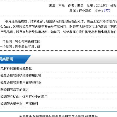
来源：本站 作者：匿名 发布：2012/9/5 修改：20
隶属：
行业新闻
点击：
1770
瓷片经高温烧结，结构致密，研磨除毛刺处理后表面光洁。装贴工艺严格按照;作业
过0. 5mm，装贴陶瓷后弯管内壁平整光滑不堵粉料。耐磨弯头能得到市场的青睐并不
的产品品质，以及在与传统防磨材料，如铸石、铸钢和离心浇注陶瓷材料相比所具有的
一个新闻：
铸石与陶瓷钢管的
一个新闻：
陶瓷装贴牢固，耐
同类新闻
压电材料的主要性能参数
陶瓷复合钢管维护维修费用比较
陶瓷复合钢管主要用在哪些行业
对陶瓷钢管熔穿的探讨
陶瓷钢管在矿山、煤炭行业中的应用
陶瓷钢管内壁光滑，不堵粉料
耐磨弯头
耐磨陶瓷弯头
陶瓷复合钢管
复合钢管
耐磨弯头