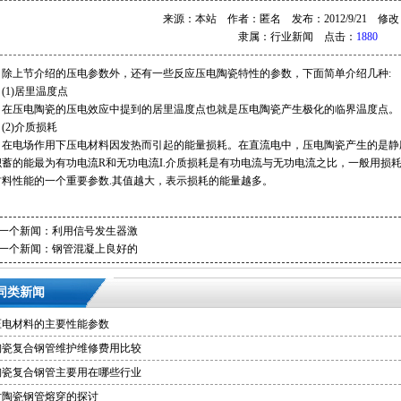
来源：本站 作者：匿名 发布：2012/9/21 修改：20
隶属：
行业新闻
点击：
1880
除上节介绍的压电参数外，还有一些反应压电陶瓷特性的参数，下面简单介绍几种:
(1)居里温度点
在压电陶瓷的压电效应中提到的居里温度点也就是压电陶瓷产生极化的临界温度点。
(2)介质损耗
在电场作用下压电材料因发热而引起的能量损耗。在直流电中，压电陶瓷产生的是静应
积蓄的能最为有功电流R和无功电流I.介质损耗是有功电流与无功电流之比，一般用损耗
材料性能的一个重要参数.其值越大，表示损耗的能量越多。
一个新闻：
利用信号发生器激
一个新闻：
钢管混凝上良好的
同类新闻
压电材料的主要性能参数
陶瓷复合钢管维护维修费用比较
陶瓷复合钢管主要用在哪些行业
对陶瓷钢管熔穿的探讨